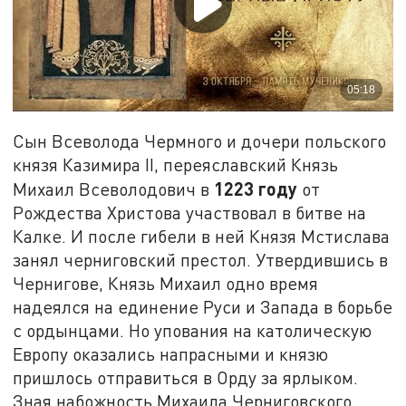
Сын Всеволода Чермного и дочери польского
князя Казимира II, переяславский Князь
1223 году
Михаил Всеволодович в
от
Рождества Христова участвовал в битве на
Калке. И после гибели в ней Князя Мстислава
занял черниговский престол. Утвердившись в
Чернигове, Князь Михаил одно время
надеялся на единение Руси и Запада в борьбе
с ордынцами. Но упования на католическую
Европу оказались напрасными и князю
пришлось отправиться в Орду за ярлыком.
Зная набожность Михаила Черниговского,