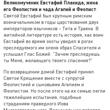
Великомученик Евстафий Плакида, жена
его Феопистия и чада Агапий и Феопист
.
Святой Евстафий был крупным римским
военачальником в годы царствования двух
императоров-язычников – Тита и Траяна. В
житийной литературе есть история, как воин
Евстафий во время охоты увидел в рогах
преследуемого им оленя образ Спасителя и
услышал Глас Божий: "Зачем преследуешь
ты Меня, желающего твоего спасения?"
По возвращении домой Евстафий принял
Святое Крещение вместе с супругой
Феопистией и сыновьями Агапием и
Феопистом. Но после этого на их семью легли
тяжелейшие испытания, подобные
страданиям праведного Иова
Многострадального. Военачальник потерял