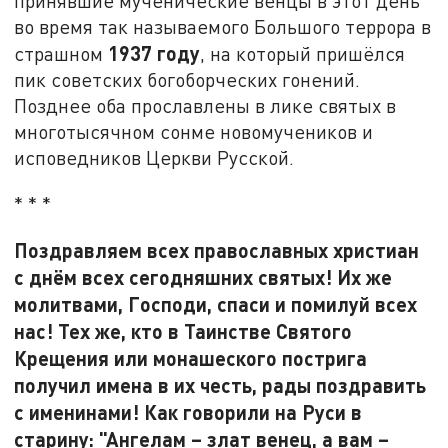
принявшие мученические венцы в этот день
во время так называемого Большого террора в
1937 году
страшном
, на который пришёлся
пик советских богоборческих гонений.
Позднее оба прославлены в лике святых в
многотысячном сонме новомучеников и
исповедников Церкви Русской.
* * *
Поздравляем всех православных христиан
с днём всех сегодняшних святых! Их же
молитвами, Господи, спаси и помилуй всех
нас! Тех же, кто в Таинстве Святого
Крещения или монашеского пострига
получил имена в их честь, рады поздравить
с именинами! Как говорили на Руси в
старину: "Ангелам – злат венец, а вам –