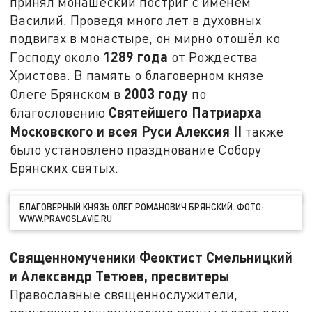
принял монашеский постриг с именем
Василий. Проведя много лет в духовных
подвигах в монастыре, он мирно отошёл ко
1289 года
Господу около
от Рождества
Христова. В память о благоверном князе
2003 году
Олеге Брянском в
по
Святейшего Патриарха
благословению
Московского и всея Руси Алексия II
также
было установлено празднование Собору
Брянских святых.
БЛАГОВЕРНЫЙ КНЯЗЬ ОЛЕГ РОМАНОВИЧ БРЯНСКИЙ. ФОТО:
WWW.PRAVOSLAVIE.RU
Священномученики Феоктист Смельницкий
и Александр Тетюев, пресвитеры
.
Православные священнослужители,