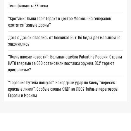
Технофашисты XXI века
"Кротами" были все? Теракт в центре Москвы: На генералов
охотятся "живые дроны"
Даня с Дашей спаслись от боевиков ВСУ. Но беды для малышей не
закончились
"Очень плохие новости": Большая ошибка Palantir в России. Страны
НАТО впервые за СВО остановили поставки оружия. ВСУ теряют
приграничье?
"Терпение Путина лопнуло". Рекордный удар по Киеву "пересёк
красные линии". Особые спецы КНДР на ЛБС? Тайные переговоры
Европы и Москвы