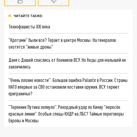
ЧИТАЙТЕ ТАКЖЕ:
Технофашисты XXI века
"Кротами" были все? Теракт в центре Москвы: На генералов
охотятся "живые дроны"
Даня с Дашей спаслись от боевиков ВСУ. Но беды для малышей не
закончились
"Очень плохие новости": Большая ошибка Palantir в России. Страны
НАТО впервые за СВО остановили поставки оружия. ВСУ теряют
приграничье?
"Терпение Путина лопнуло". Рекордный удар по Киеву "пересёк
красные линии". Особые спецы КНДР на ЛБС? Тайные переговоры
Европы и Москвы