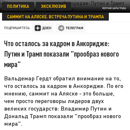
ПОЛИТИКА
ЭКСКЛЮЗИВ
КОЛЛАЖ ЦАРЬГРАДА
САММИТ НА АЛЯСКЕ. ВСТРЕЧА ПУТИНА И ТРАМПА
22 АВГУСТА 22:46
ПОДПИШИТЕСЬ:
Что осталось за кадром в Анкоридже:
Путин и Трамп показали "прообраз нового
мира"
Вальдемар Гердт обратил внимание на то,
что осталось за кадром в Анкоридже. По его
мнению, саммит на Аляске - это больше,
чем просто переговоры лидеров двух
великих государств: Владимир Путин и
Дональд Трамп показали "прообраз нового
мира".