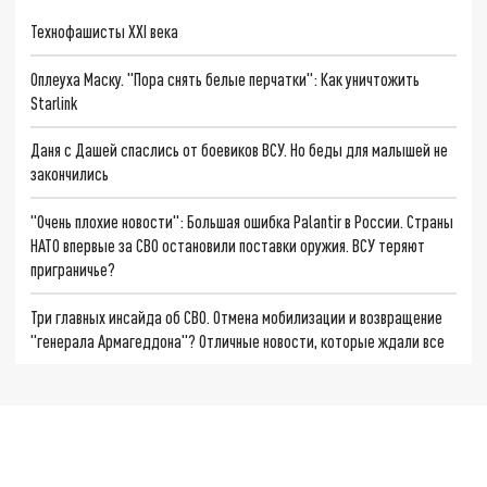
Технофашисты XXI века
Оплеуха Маску. "Пора снять белые перчатки": Как уничтожить
Starlink
Даня с Дашей спаслись от боевиков ВСУ. Но беды для малышей не
закончились
"Очень плохие новости": Большая ошибка Palantir в России. Страны
НАТО впервые за СВО остановили поставки оружия. ВСУ теряют
приграничье?
Три главных инсайда об СВО. Отмена мобилизации и возвращение
"генерала Армагеддона"? Отличные новости, которые ждали все