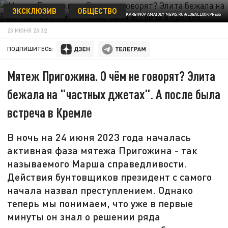
ЭКСКЛЮЗИВ
ОБЩЕСТВО
© KARBINOV ANATOLY NEWS.RU/GLOBALLOOKPRESS
23 ИЮНЯ 23:32
ПОДПИШИТЕСЬ:
Мятеж Пригожина. О чём не говорят? Элита
бежала на "частных джетах". А после была
встреча в Кремле
В ночь на 24 июня 2023 года началась
активная фаза мятежа Пригожина - так
называемого Марша справедливости.
Действия бунтовщиков президент с самого
начала назвал преступлением. Однако
теперь мы понимаем, что уже в первые
минуты он знал о решении ряда