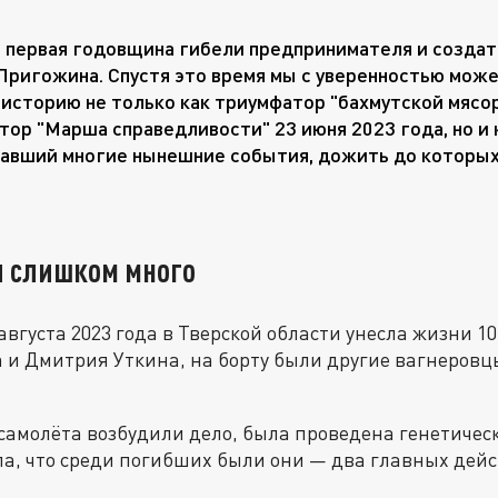
а первая годовщина гибели предпринимателя и создат
Пригожина. Спустя это время мы с уверенностью можем
 историю не только как триумфатор "бахмутской мясор
тор "Марша справедливости" 23 июня 2023 года, но и 
авший многие нынешние события, дожить до которых
л слишком много
августа 2023 года в Тверской области унесла жизни 1
и Дмитрия Уткина, на борту были другие вагнеровцы
самолёта возбудили дело, была проведена генетическ
ла, что среди погибших были они — два главных дей