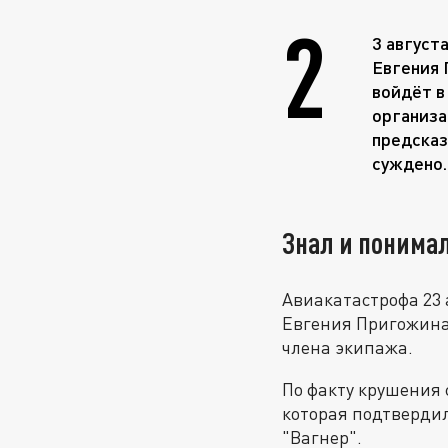
2
3 август
Евгения 
войдёт в
организа
предсказ
суждено.
Знал и понима
Авиакатастрофа 23 
Евгения Пригожина 
члена экипажа.
По факту крушения 
которая подтверди
"Вагнер".