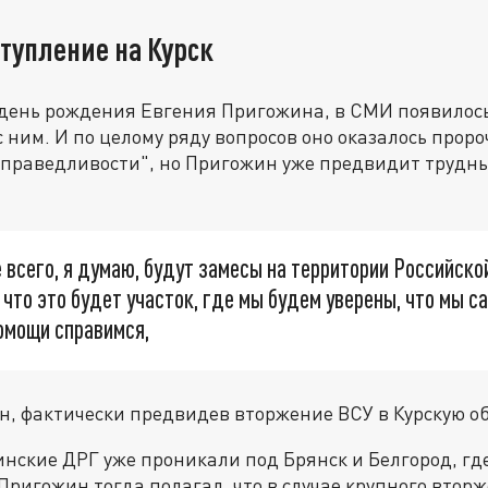
тупление на Курск
в день рождения Евгения Пригожина, в СМИ появилос
 ним. И по целому ряду вопросов оно оказалось проро
праведливости", но Пригожин уже предвидит трудны
 всего, я думаю, будут замесы на территории Российск
 что это будет участок, где мы будем уверены, что мы 
помощи справимся,
, фактически предвидев вторжение ВСУ в Курскую об
инские ДРГ уже проникали под Брянск и Белгород, г
 Пригожин тогда полагал, что в случае крупного вто