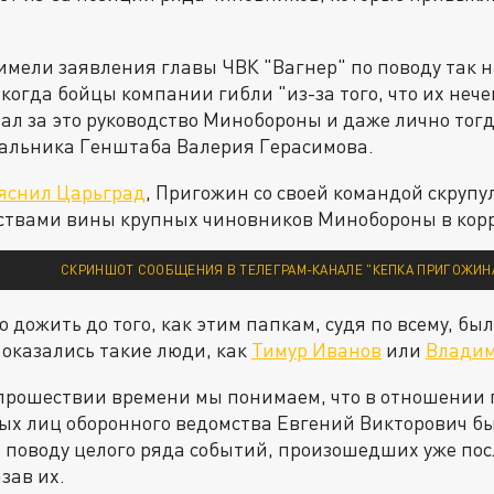
имели заявления главы ЧВК "Вагнер" по поводу так 
 когда бойцы компании гибли "из-за того, что их неч
ал за это руководство Минобороны и даже лично то
чальника Генштаба Валерия Герасимова.
яснил Царьград
, Пригожин со своей командой скрупу
ьствами вины крупных чиновников Минобороны в кор
СКРИНШОТ СООБЩЕНИЯ В ТЕЛЕГРАМ-КАНАЛЕ "КЕПКА ПРИГОЖИНА" 
 дожить до того, как этим папкам, судя по всему, был
оказались такие люди, как
Тимур Иванов
или
Владим
о прошествии времени мы понимаем, что в отношении
х лиц оборонного ведомства Евгений Викторович был
о поводу целого ряда событий, произошедших уже посл
зав их.