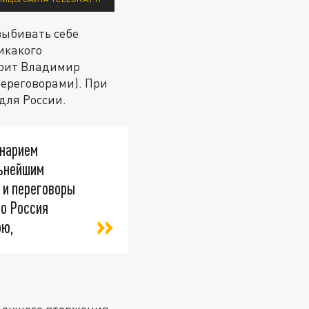
выбивать себе
икакого
орит Владимир
переговорами). При
для России.
енарием
льнейшим
 и переговоры
бо Россия
ою,
рядущего вторжения