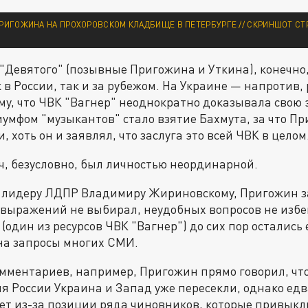
РИГОЖИНА НА ПРОХОРОВСКОМ КЛАДБИЩЕ В ПЕТЕРБУРГЕ // СКРИНШОТ СТ
 "Девятого" (позывные Пригожина и Уткина), конечно
 в России, так и за рубежом. На Украине — напротив,
ому, что ЧВК "Вагнер" неоднократно доказывала свою
риумфом "музыкантов" стало взятие Бахмута, за что П
, хоть он и заявлял, что заслуга это всей ЧВК в целом
, безусловно, был личностью неординарной.
 лидеру ЛДПР Владимиру Жириновскому, Пригожин за
 выражений не выбирал, неудобных вопросов не избе
один из ресурсов ЧВК "Вагнер") до сих пор остались 
на запросы многих СМИ.
омментариев, например, Пригожин прямо говорил, чт
я России Украина и Запад уже пересекли, однако едв
ет из-за позиции ряда чиновников, которые привыкли