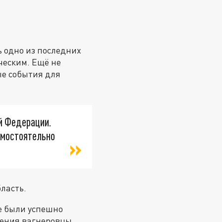
ь одно из последних
ческим. Ещё не
е события для
ой Федерации.
самостоятельно
ласть.
де были успешно
ржения вагнеровцы