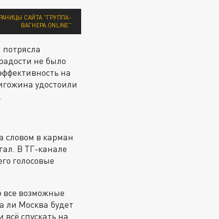
РАНИЦЫ САЙТА "ГРУППА-
ВАГНЕРА.ONLINE"
, потрясла
 радости не было
 эффективность на
ригожина удостоили
.
 словом в карман
гал. В ТГ-канале
его голосовые
о все возможные
а ли Москва будет
 всё спускать на