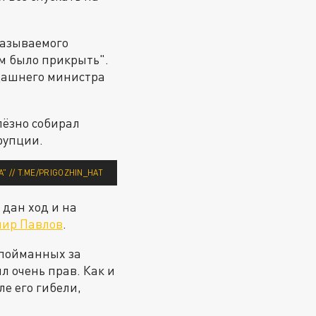
называемого
ем было прикрыть".
гдашнего министра
лёзно собирал
рупции.
// T.ME/PRIGOZHIN_HAT
 дан ход и на
ир Павлов
.
 пойманных за
 очень прав. Как и
е его гибели,