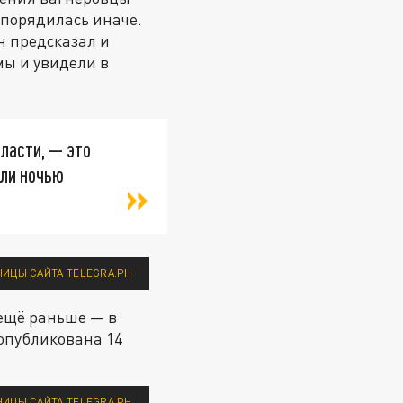
аспорядилась иначе.
н предсказал и
мы и увидели в
бласти, — это
ыли ночью
ИЦЫ САЙТА TELEGRA.PH
 ещё раньше — в
 опубликована 14
НИЦЫ САЙТА TELEGRA.PH