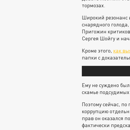
тормозах.
Широкий резонанс 
снарядного голода,
Пригожин критиков
Сергея Шойгу и на
Кроме этого,
как вы
папки с доказател
Ему не суждено было
скамье подсудимых 
Поэтому сейчас, п
коррупцию отдельны
прав он оказался п
фактически предска