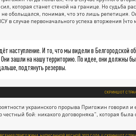
 сил, которая станет стеной на границе. Но судьба р
 не обольщался, понимая, что это лишь репетиция. О
У в случае первоначального успеха вторжения (что 
дёт наступление. И то, что мы видели в Белгородской о
 Они зашли на нашу территорию. По идее, они должны б
дальше, подтянуть резервы.
СКРИНШОТ СТРАН
ероятности украинского прорыва Пригожин говорил и
о честный бой: никакого договорняка", которая была
ВГЕНИЯ ПРИГОЖИНА, НАПИСАННОЙ ВЕСНОЙ 2023 ГОДА // СКРИНШОТ СТРА