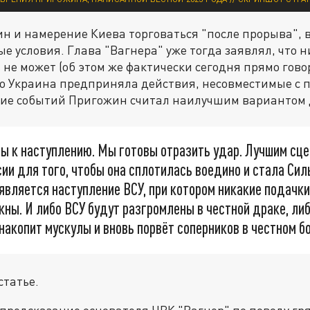
 и намерение Киева торговаться "после прорыва", 
е условия. Глава "Вагнера" уже тогда заявлял, что н
 не может (об этом же фактически сегодня прямо гов
то Украина предприняла действия, несовместимые с 
тие событий Пригожин считал наилучшим вариантом 
ы к наступлению. Мы готовы отразить удар. Лучшим сц
ии для того, чтобы она сплотилась воедино и стала Си
является наступление ВСУ, при котором никакие подачки
ны. И либо ВСУ будут разгромлены в честной драке, ли
накопит мускулы и вновь порвёт соперников в честном б
статье.
е предсказание основателя ЧВК "Вагнер" по поводу г