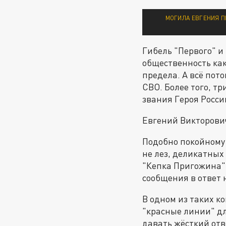
МОГИЛА ЕВГЕНИЯ П
Гибель "Первого" и
общественность как
предела. А всё пот
СВО. Более того, т
звания Героя России
Евгений Викторович
Подобно покойному
не лез, деликатных
"Кепка Пригожина" (
сообщения в ответ 
В одном из таких к
"красные линии" дл
давать жёсткий отв