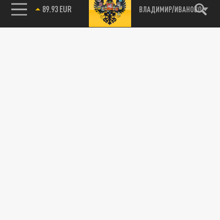
85.64 BRENT
ВЛАДИМИР/ИВАНОВО
115093, г. Москва, переулок Партийный,
д.1, к.57, стр.3, эт.1, пом.I, ком.45
Тел.:
+7 (495) 374-77-73
info@tsargrad.tv
Адрес для пресс-релизов
press@tsargrad.tv