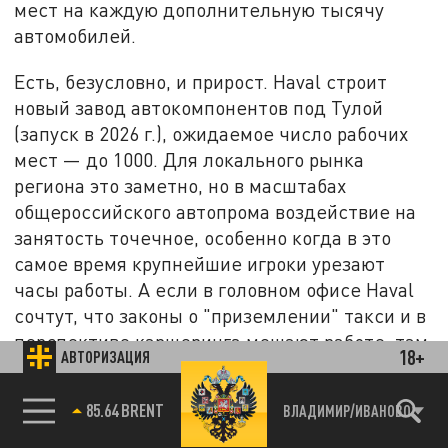
мест на каждую дополнительную тысячу
автомобилей.
Есть, безусловно, и прирост. Haval строит
новый завод автокомпонентов под Тулой
(запуск в 2026 г.), ожидаемое число рабочих
мест — до 1000. Для локального рынка
региона это заметно, но в масштабах
общероссийского автопрома воздействие на
занятость точечное, особенно когда в это
самое время крупнейшие игроки урезают
часы работы. А если в головном офисе Haval
сочтут, что законы о "приземлении" такси и в
перспективе каршеринга мешают работе, там
18+
АВТОРИЗАЦИЯ
могут попросту уйти из России. Вместо плюс
тысячи — минус 3,5 тысячи рабочих мест в
85.64 BRENT
ВЛАДИМИР/ИВАНОВО
Тульской области.