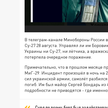
В телеграм-канале Минобороны России в
Су-27 28 августа. Управлял ли им Боровик
Украины ни Су-27, ни лётчика, а враже
потерпела очередное поражение.
Примечательно, что в прошлом месяце п
МиГ-29. Инцидент произошёл в ночь на 
сил украинской армии, самолёт разбился 
погиб. Им был майор Сергей Бондарь из 
подробности не приводятся - где именно
Судя по всему, борт был задействова