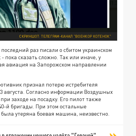
СКРИНШОТ: ТЕЛЕГРАМ-КАНАЛ "ВОЕНКОР КОТЕНОК"
 последний раз писали о сбитом украинском
 - пока сказать сложно. Так или иначе, у
ская авиация на Запорожском направлении
ротивник признал потерю истребителя
23 августа. Согласно информации Воздушных
при заходе на посадку. Его пилот также
40-й бригады. При этом остальные
 была утеряна боевая машина, неизвестно.
н в отражении ночного налёта "Гераней",