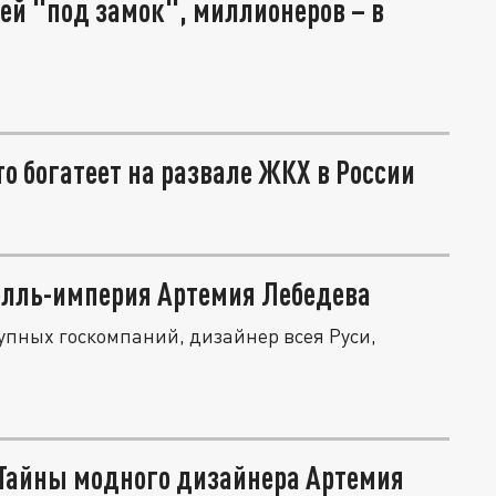
ей "под замок", миллионеров – в
о богатеет на развале ЖКХ в России
олль-империя Артемия Лебедева
упных госкомпаний, дизайнер всея Руси,