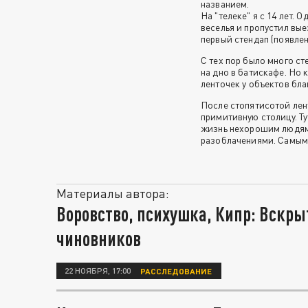
названием.
На "телеке" я с 14 лет.
веселья и пропустил выез
первый стендап (появлен
С тех пор было много ст
на дно в батискафе. Но
ленточек у объектов бла
После стопятисотой лент
примитивную столицу. Ту
жизнь нехорошим людям
разоблачениями. Самым
Материалы автора:
Воровство, психушка, Кипр: Вскры
чиновников
22 НОЯБРЯ, 17:00
РАССЛЕДОВАНИЕ