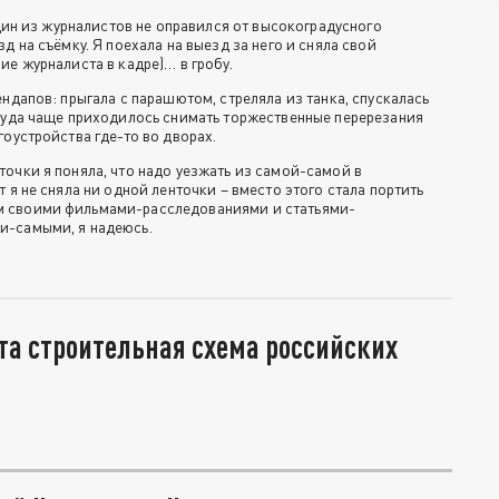
 Один из журналистов не оправился от высокоградусного
д на съёмку. Я поехала на выезд за него и сняла свой
ие журналиста в кадре)… в гробу.
ендапов: прыгала с парашютом, стреляла из танка, спускалась
 куда чаще приходилось снимать торжественные перерезания
гоустройства где-то во дворах.
очки я поняла, что надо уезжать из самой-самой в
т я не сняла ни одной ленточки – вместо этого стала портить
 своими фильмами-расследованиями и статьями-
и-самыми, я надеюсь.
та строительная схема российских