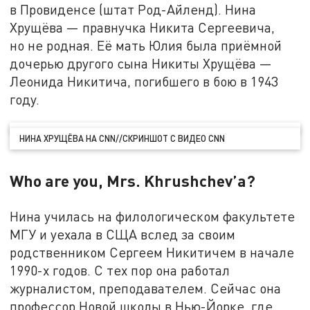
в Провиденсе (штат Род-Айленд). Нина
Хрущёва — правнучка Никита Сергеевича,
но не родная. Её мать Юлия была приёмной
дочерью другого сына Никиты Хрущёва —
Леонида Никитича, погибшего в бою в 1943
году.
НИНА ХРУЩЁВА НА CNN//СКРИНШОТ С ВИДЕО CNN
Who are you, Mrs. Khrushchev’а?
Нина училась на филологическом факультете
МГУ и уехала в СЩА вслед за своим
родственником Сергеем Никитичем в начале
1990-х годов. С тех пор она работал
журналистом, преподавателем. Сейчас она
профессор Новой школы в Нью-Йорке, где