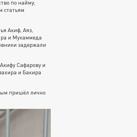
тво по найму;
м статьям
ья Акиф, Аяз,
гара и Мухаммеда
тивники задержали
 Акифу Сафарову и
захира и Бакира
ным пришёл лично