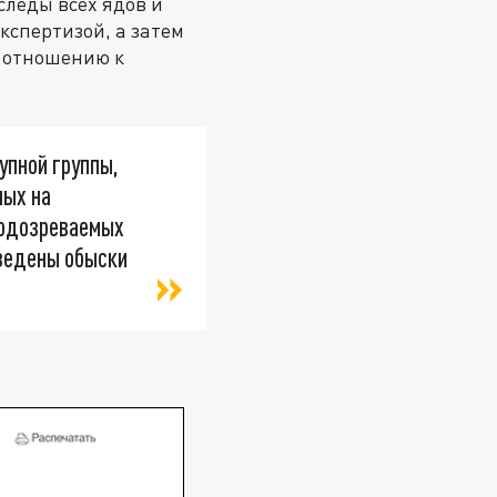
следы всех ядов и
кспертизой, а затем
о отношению к
упной группы,
ных на
 подозреваемых
оведены обыски