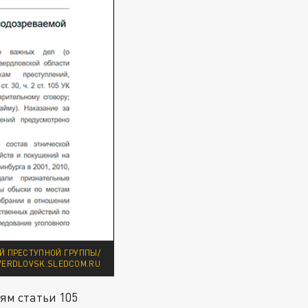
Й ПРЕСТУПНОЙ ГРУППЫ/
VERDLOVSK.SLEDCOM.RU
ям статьи 105