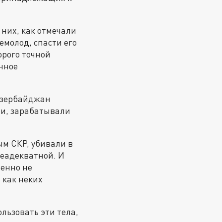
 них, как отмечали
емолод, спасти его
орого точной
нное
 Азербайджан
ии, зарабатывали
ым СКР, убивали в
еадекватной. И
шенно не
 как неких
льзовать эти тела,