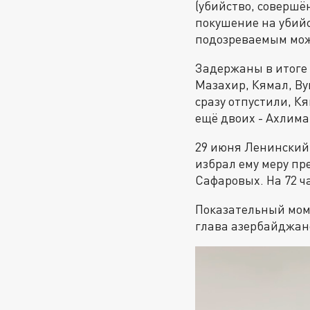
(убийство, совершё
покушение на убийс
подозреваемым мож
Задержаны в итоге 
Мазахир, Кямал, Ву
сразу отпустили, К
ещё двоих - Ахлима
29 июня Ленинский 
избрал ему меру пр
Сафаровых. На 72 ч
Показательный мом
глава азербайджан