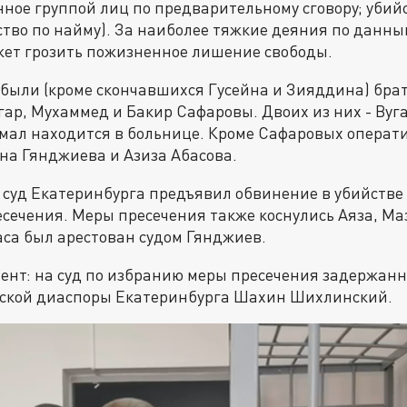
нное группой лиц по предварительному сговору; убийс
тво по найму). За наиболее тяжкие деяния по данны
ет грозить пожизненное лишение свободы.
были (кроме скончавшихся Гусейна и Зияддина) брат
гар, Мухаммед и Бакир Сафаровы. Двоих из них - Ву
ямал находится в больнице. Кроме Сафаровых опера
на Гянджиева и Азиза Абасова.
суд Екатеринбурга предъявил обвинение в убийстве
есечения. Меры пресечения также коснулись Аяза, Ма
аса был арестован судом Гянджиев.
ент: на суд по избранию меры пресечения задержан
ской диаспоры Екатеринбурга Шахин Шихлинский.