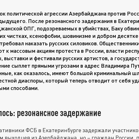
ок политической агрессии Азербайджана против Рос
дыдущего. После резонансного задержания в Екатери
жанской ОПГ, подозреваемых в убийствах, Баку обвин
их чистках, ксенофобии, шовинизме и добром десятке 
требовал наказать русских силовиков. Общественники
т к массовым акциям протеста в России, власти респ
, выставки и фестивали русских артистов, а государс
ние сыплет прямыми угрозами в адрес Владимира Пут
ные, как оказалось, имеют большой криминальный шл
естной диаспоры, который теперь отводит от себя уд
ыми способами.
алось: резонансное задержание
ративники ФСБ в Екатеринбурге задержали участнико
ём выходцев из Азербайджана, но – граждан России,