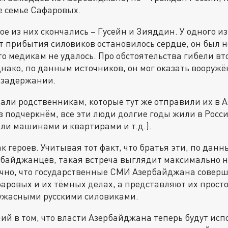
е семье Сафаровых.
е из них скончались – Гусейн и Зияддин. У одного из
т прибытия силовиков остановилось сердце, он был н
 медикам не удалось. Про обстоятельства гибели вт
нако, по данным источников, он мог оказать вооружё
 задержании.
дали родственникам, которые тут же отправили их в
аз подчеркнём, все эти люди долгие годы жили в Росс
ели машинами и квартирами и т.д.).
к героев. Учитывая тот факт, что братья эти, по данн
рбайджанцев, такая встреча выглядит максимально н
нечно, что государственные СМИ Азербайджана совер
аровых и их тёмных делах, а представляют их просто
 ужасными русскими силовиками.
ий в том, что власти Азербайджана теперь будут испо