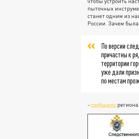
чтобы устроить нас
пыточных инструмен
станет одним из н
России. Зачем была
По версии след
причастны к ря
территории гор
уже дали приз
по местам прож
-
сообщило
региона