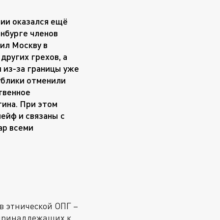
сии оказался ещё
нбурге членов
ил Москву в
других грехов, а
 из-за границы уже
ублики отменили
твенное
ина. При этом
ейф и связаны с
ар всеми
в этнической ОПГ –
 принадлежащих к