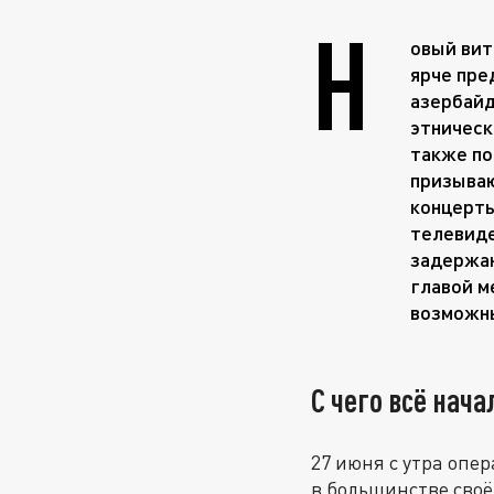
Н
овый вит
ярче пре
азербайд
этническ
также по
призываю
концерты
телевиде
задержан
главой м
возможн
С чего всё нач
27 июня с утра опе
в большинстве сво