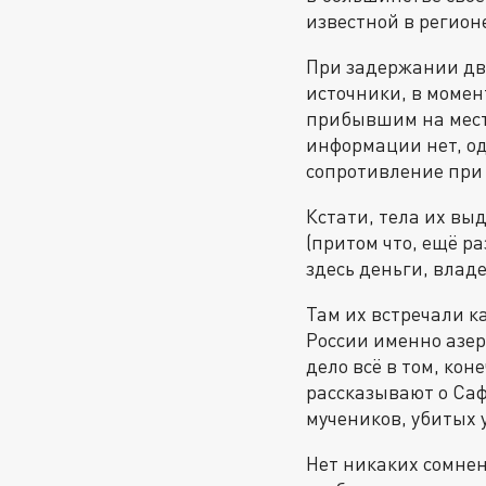
известной в регион
При задержании дво
источники, в момен
прибывшим на место
информации нет, од
сопротивление при
Кстати, тела их вы
(притом что, ещё р
здесь деньги, влад
Там их встречали ка
России именно азе
дело всё в том, ко
рассказывают о Саф
мучеников, убитых
Нет никаких сомнен