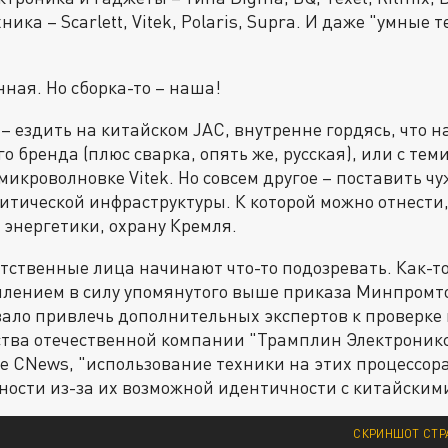
ника – Scarlett, Vitek, Polaris, Supra. И даже "умные 
нная. Но сборка-то – наша!
– ездить на китайском JAC, внутренне гордясь, что на
о бренда (плюс сварка, опять же, русская), или с тем
 микроволновке Vitek. Но совсем другое – поставить 
итической инфраструктуры. К которой можно отнести
 энергетики, охрану Кремля.
етственные лица начинают что-то подозревать. Как-то 
плением в силу упомянутого выше приказа Минпромто
ало привлечь дополнительных экспертов к проверке
тва отечественной компании "Трамплин Электроникс
 CNews, "использование техники на этих процессора
ности из-за их возможной идентичности с китайским
СКРИНШОТ СТР