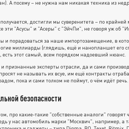
н). А посему – не нужна нам никакая техника из не
, получается, достигли мы суверенитета – по крайней 
 эти "Асусы" и "Асеры" с "ЭйчПи", не говоря уж об "И
 бы и порадоваться за наше импортозамещение, в кото
огие миллиарды (глядишь, ещё и нанопланшет его сго
да, есть этот самый, всем порядком надоевший нюанс.
о и признанные эксперты отрасли, да и сами произво
 просят не называть их всуе, им ещё контракты отраб
дом, пока и сами толком не поймут, о чём идёт речь.
альной безопасности
том, про какие-такие "собственные аналоги" говорят 
едь у нас автомобиль марки "Москвич", например, а та
ектроника и гаджеты – типа Digma, BQ, Texet, Ritmix, D