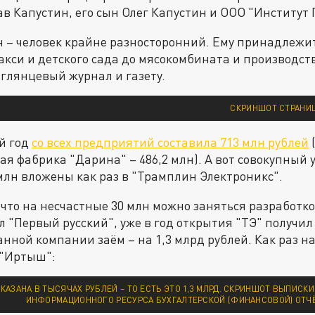
в Капустин, его сын Олег Капустин и ООО "Институт 
 – человек крайне разносторонний. Ему принадлежит
акси и детского сада до мясокомбината и производст
 глянцевый журнал и газету.
СКРИНШОТ СТРАНИ
й год
со всех предприятий составила 713 млн рублей
я фабрика "Дарина" – 486,2 млн). А вот совокупный 
 млн вложены как раз в "Трамплин Электроникс".
, что на несчастные 30 млн можно заняться разработк
л "Первый русский", уже в год открытия "ТЭ" получи
анной компании заём – на 1,3 млрд рублей. Как раз н
 "Иртыш":
КАЗАНА В ТЫСЯЧАХ РУБЛЕЙ – ТО ЕСТЬ ЭТО 1,3 МЛРД. СКРИНШОТ ВЫПИСК
ИНФОРМАЦИОННОГО РЕСУРСА БУХГАЛТЕРСКОЙ (ФИНАНСОВОЙ) ОТЧЁ