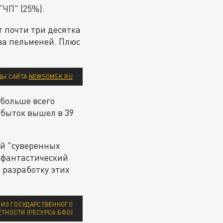
ГЧП" (25%).
 почти три десятка
ва пельменей. Плюс
ЦЫ САЙТА
NEWSOMSK.RU
(больше всего
убыток вышел в 39
ой "суверенных
л фантастический
а разработку этих
И ИЗ ГОСУДАРСТВЕННОГО
ТНОСТИ (РЕСУРСА БФО)