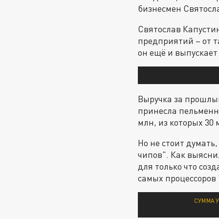
бизнесмен Святосла
Святослав Капустин
предприятий – от т
он ещё и выпускает
Выручка за прошлы
принесла пельменна
млн, из которых 30
Но не стоит думать
чипов". Как выясни
для только что созд
самых процессоров
СУММА У