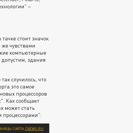
технологии" –
 тачке стоит значок
и же чувствами
чужие компьютерные
, допустим, здания
так случилось, что
рга это самое
 новых процессоров
". Как сообщает
х может стать
и процессорами":
АНИЦЫ САЙТА
CNEWS.RU