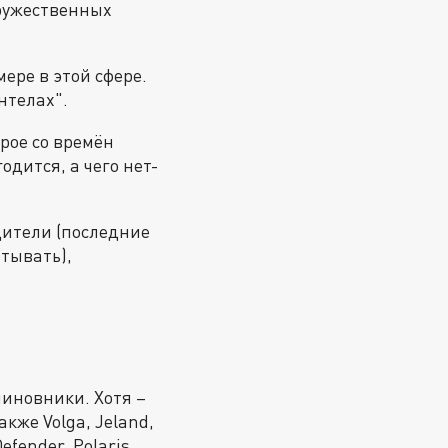
дружественных
мере в этой сфере.
нтелах".
рое со времён
дится, а чего нет-
дители (последние
атывать),
чиновники. Хотя –
кже Volga, Jeland,
efender, Polaris,