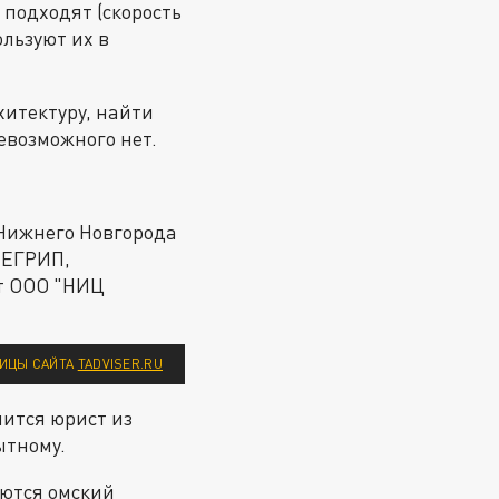
 подходят (скорость
ользуют их в
хитектуру, найти
евозможного нет.
Нижнего Новгорода
з ЕГРИП,
ит ООО "НИЦ
ИЦЫ САЙТА
TADVISER.RU
ится юрист из
ытному.
ются омский