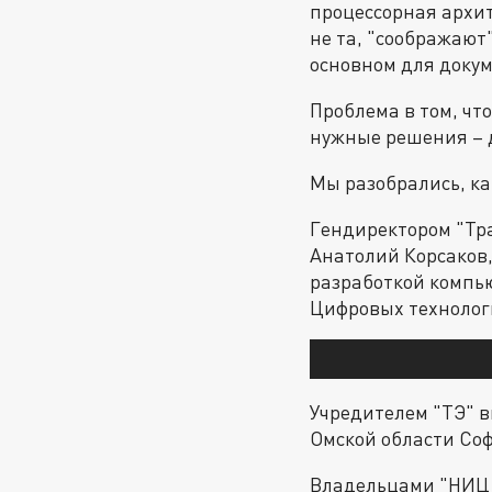
процессорная архит
не та, "соображают"
основном для доку
Проблема в том, чт
нужные решения – д
Мы разобрались, ка
Гендиректором "Тр
Анатолий Корсаков,
разработкой компь
Цифровых технологи
Учредителем "ТЭ" в
Омской области Соф
Владельцами "НИЦ 