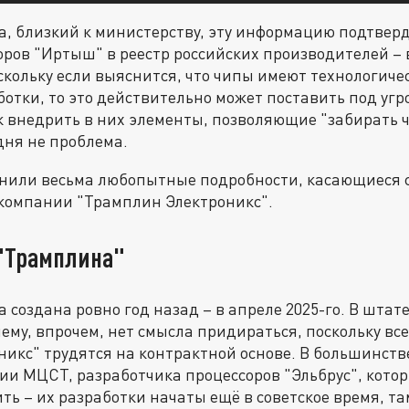
, близкий к министерству, эту информацию подтверди
ров "Иртыш" в реестр российских производителей – 
кольку если выяснится, что чипы имеют технологич
отки, то это действительно может поставить под угр
ак внедрить в них элементы, позволяющие "забирать 
дня не проблема.
нили весьма любопытные подробности, касающиеся 
 компании "Трамплин Электроникс".
"Трамплина"
 создана ровно год назад – в апреле 2025-го. В штате
нему, впрочем, нет смысла придираться, поскольку вс
икс" трудятся на контрактной основе. В большинстве
и МЦСТ, разработчика процессоров "Эльбрус", котор
ить – их разработки начаты ещё в советское время, т