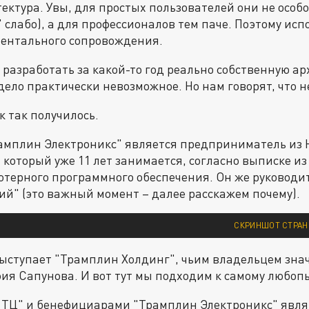
ектура. Увы, для простых пользователей они не особо
 слабо), а для профессионалов тем паче. Поэтому исп
ментального сопровождения.
о разработать за какой-то год реально собственную ар
ело практически невозможное. Но нам говорят, что н
к так получилось.
амплин Электроникс" является предприниматель из 
 который уже 11 лет занимается, согласно выписке и
ютерного программного обеспечения. Он же руковод
й" (это важный момент – далее расскажем почему).
СКРИНШОТ СТРАН
ыступает "Трамплин Холдинг", чьим владельцем знач
ия Сапунова. И вот тут мы подходим к самому любоп
ТЦ" и бенефициарами "Трамплин Электроникс" явля