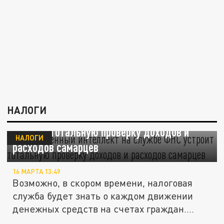
НАЛОГИ
Искусственный интеллект на службе ФНС
устроит тотальную проверку доходов и
НАЛОГИ
расходов самарцев
16 МАРТА 13:49
Возможно, в скором времени, налоговая
служба будет знать о каждом движении
денежных средств на счетах граждан....