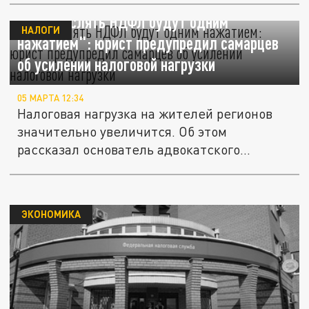
"Доначислять НДФЛ будут одним
НАЛОГИ
нажатием": юрист предупредил самарцев
об усилении налоговой нагрузки
05 МАРТА 12:34
Налоговая нагрузка на жителей регионов
значительно увеличится. Об этом
рассказал основатель адвокатского...
ЭКОНОМИКА