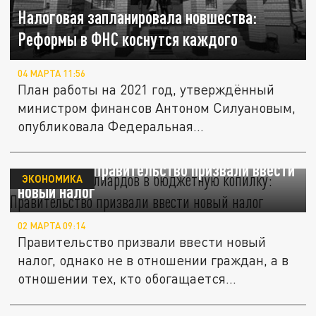
Налоговая запланировала новшества:
Реформы в ФНС коснутся каждого
04 МАРТА 11:56
План работы на 2021 год, утверждённый
министром финансов Антоном Силуановым,
опубликовала Федеральная...
Десятки миллиардов в бюджетную
"копилку": Правительство призвали ввести
ЭКОНОМИКА
новый налог
02 МАРТА 09:14
Правительство призвали ввести новый
налог, однако не в отношении граждан, а в
отношении тех, кто обогащается...