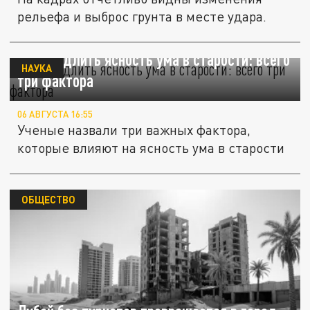
рельефа и выброс грунта в месте удара.
Как продлить ясность ума в старости: всего
НАУКА
три фактора
06 АВГУСТА 16:55
Ученые назвали три важных фактора,
которые влияют на ясность ума в старости
ОБЩЕСТВО