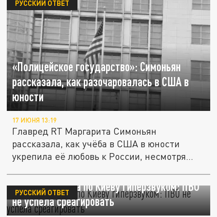
РУССКИЙ ОТВЕТ
«Полицейское государство»: Симоньян
рассказала, как разочаровалась в США в
юности
17 ИЮНЯ 13:19
Главред RT Маргарита Симоньян
рассказала, как учёба в США в юности
укрепила её любовь к России, несмотря
на...
Россия ударила по Киеву гиперзвуком: ПВО
РУССКИЙ ОТВЕТ
не успела среагировать