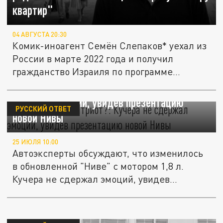
квартир"
04 АВГУСТА 20:30
Комик-иноагент Семён Слепаков* уехал из
России в марте 2022 года и получил
гражданство Израиля по программе...
"Думаете, я не патриот?": Кучера не
сдержал эмоций, увидев презентацию
РУССКИЙ ОТВЕТ
новой Нивы
25 ИЮЛЯ 10:00
Автоэксперты обсуждают, что изменилось
в обновленной "Ниве" с мотором 1,8 л.
Кучера не сдержал эмоций, увидев...