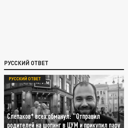
РУССКИЙ ОТВЕТ
РУССКИЙ ОТВЕТ
Слепаков* всех обманул: "Отправил
родителей на шопинг в ЦУМ и прикупил пару