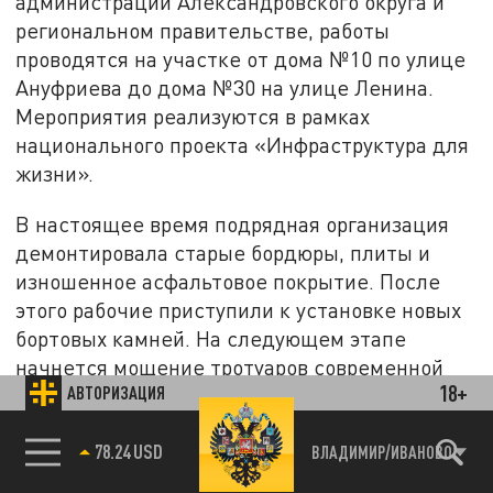
администрации Александровского округа и
региональном правительстве, работы
проводятся на участке от дома №10 по улице
Ануфриева до дома №30 на улице Ленина.
Мероприятия реализуются в рамках
национального проекта «Инфраструктура для
жизни».
В настоящее время подрядная организация
демонтировала старые бордюры, плиты и
изношенное асфальтовое покрытие. После
этого рабочие приступили к установке новых
бортовых камней. На следующем этапе
начнется мощение тротуаров современной
18+
АВТОРИЗАЦИЯ
плиткой. Часть территории будет оформлена
декоративными элементами.
78.24 USD
ВЛАДИМИР/ИВАНОВО
Вдоль пешеходных дорожек планируется