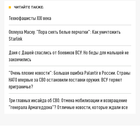
ЧИТАЙТЕ ТАКЖЕ:
Технофашисты XXI века
Оплеуха Маску. "Пора снять белые перчатки": Как уничтожить
Starlink
Даня с Дашей спаслись от боевиков ВСУ. Но беды для малышей не
закончились
"Очень плохие новости": Большая ошибка Palantir в России. Страны
НАТО впервые за СВО остановили поставки оружия. ВСУ теряют
приграничье?
Три главных инсайда об СВО. Отмена мобилизации и возвращение
"генерала Армагеддона"? Отличные новости, которые ждали все