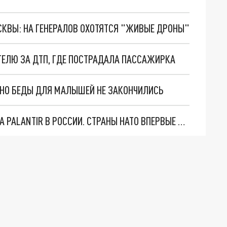
ОСКВЫ: НА ГЕНЕРАЛОВ ОХОТЯТСЯ "ЖИВЫЕ ДРОНЫ"
ТЕЛЮ ЗА ДТП, ГДЕ ПОСТРАДАЛА ПАССАЖИРКА
. НО БЕДЫ ДЛЯ МАЛЫШЕЙ НЕ ЗАКОНЧИЛИСЬ
"ОЧЕНЬ ПЛОХИЕ НОВОСТИ": БОЛЬШАЯ ОШИБКА PALANTIR В РОССИИ. СТРАНЫ НАТО ВПЕРВЫЕ ЗА СВО ОСТАНОВИЛИ ПОСТАВКИ ОРУЖИЯ. ВСУ ТЕРЯЮТ ПРИГРАНИЧЬЕ?