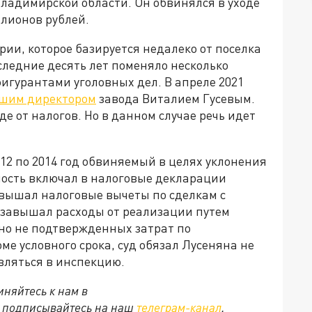
Владимирской области. Он обвинялся в уходе
ллионов рублей.
ии, которое базируется недалеко от поселка
следние десять лет поменяло несколько
фигурантами уголовных дел. В апреле 2021
вшим директором
завода Виталием Гусевым.
де от налогов. Но в данном случае речь идет
012 по 2014 год обвиняемый в целях уклонения
мость включал в налоговые декларации
авышал налоговые вычеты по сделкам с
 завышал расходы от реализации путем
ьно не подтвержденных затрат по
е условного срока, суд обязал Лусеняна не
являться в инспекцию.
няйтесь к нам в
е подписывайтесь на наш
телеграм-канал
.