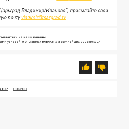
 "Царьград Владимир/Иваново", присылайте свои
ную почту
vladimir@tsargrad.tv
сывайтесь на наши каналы
ыми узнавайте о главных новостях и важнейших событиях дня.
КТОР
ПОКРОВ