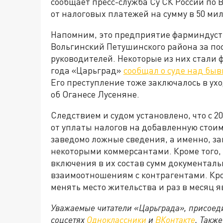
сообщает пресс-служба Су СК России по 
от налоговых платежей на сумму в 50 ми
Напомним, это предприятие фарминдустр
Вольгинский Петушинского района за по
руководителей. Некоторые из них стали 
года «Царьград»
сообщал о суде над бы
Его преступление тоже заключалось в ухо
об Оганесе Лусеняне.
Следствием и судом установлено, что с 2
от уплаты налогов на добавленную стои
заведомо ложные сведения, а именно, з
некоторыми коммерсантами. Кроме того,
включения в их состав сумм документал
взаимоотношениям с контрагентами. Кром
менять место жительства и раз в месяц 
Уважаемые читатели «Царьграда», присоеди
соцсетях
Одноклассники
и
ВКонтакте
. Такж