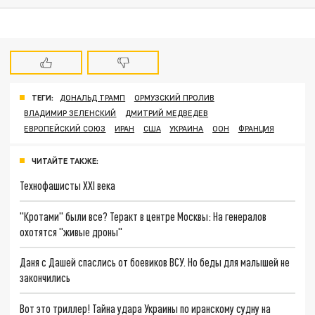
ТЕГИ:
ДОНАЛЬД ТРАМП
ОРМУЗСКИЙ ПРОЛИВ
ВЛАДИМИР ЗЕЛЕНСКИЙ
ДМИТРИЙ МЕДВЕДЕВ
ЕВРОПЕЙСКИЙ СОЮЗ
ИРАН
США
УКРАИНА
ООН
ФРАНЦИЯ
ЧИТАЙТЕ ТАКЖЕ:
Технофашисты XXI века
"Кротами" были все? Теракт в центре Москвы: На генералов
охотятся "живые дроны"
Даня с Дашей спаслись от боевиков ВСУ. Но беды для малышей не
закончились
Вот это триллер! Тайна удара Украины по иранскому судну на