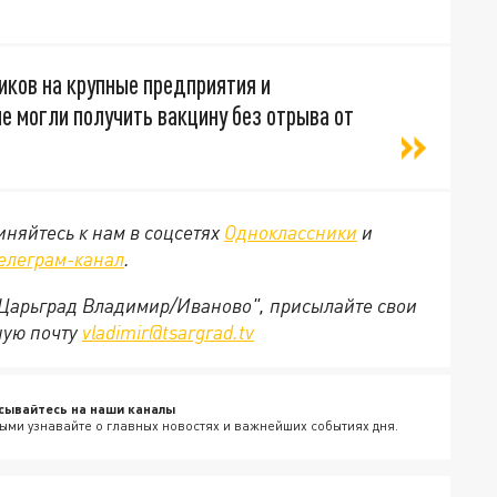
иков на крупные предприятия и
 могли получить вакцину без отрыва от
няйтесь к нам в соцсетях
Одноклассники
и
елеграм-канал
.
 "Царьград Владимир/Иваново", присылайте свои
ную почту
vladimir@tsargrad.tv
сывайтесь на наши каналы
ыми узнавайте о главных новостях и важнейших событиях дня.