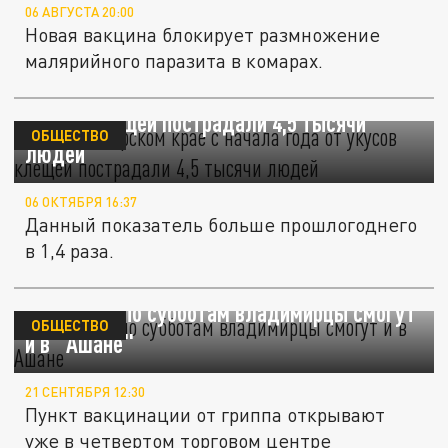
06 АВГУСТА 20:00
Новая вакцина блокирует размножение
малярийного паразита в комарах.
В Краснодарском крае с начала года от
укусов клещей пострадали 4,5 тысячи
ОБЩЕСТВО
людей
06 ОКТЯБРЯ 16:37
Данный показатель больше прошлогоднего
в 1,4 раза.
Привиться по субботам владимирцы смогут
ОБЩЕСТВО
и в "Ашане"
21 СЕНТЯБРЯ 12:30
Пункт вакцинации от гриппа открывают
уже в четвертом торговом центре