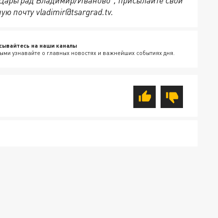
 “Царьград Владимир/Иваново”, присылайте свои
ю почту vladimir@tsargrad.tv.
сывайтесь на наши каналы
ыми узнавайте о главных новостях и важнейших событиях дня.