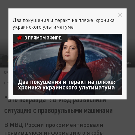
Два покушения и теракт на пляже: хроника
украинского ультиматума
В ПРЯМОМ ЭФИРЕ:
АВТО
BELKIN ALEKSEY/NEWS.RU/GLOBALLOOKPRESS
ЕКАТЕРИНА ЧИЧУРИНА
29 ИЮЛЯ 19:45
ПОДПИШИТЕСЬ:
"Это неправда": В МВД разъяснили
ситуацию с праворульными машинами
В МВД России прокомментировали
появившуюся информацию о якобы