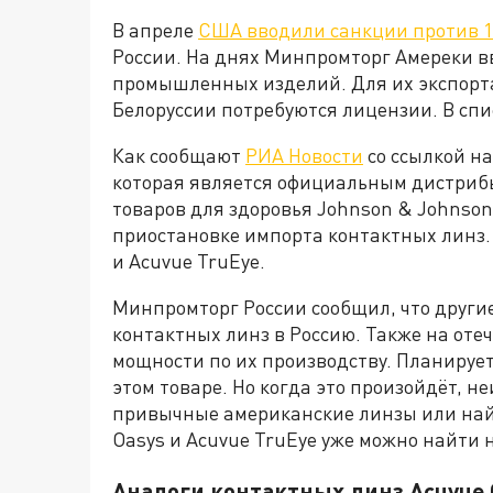
В апреле
США вводили санкции против 1
России. На днях Минпромторг Амереки вв
промышленных изделий. Для их экспорта
Белоруссии потребуются лицензии. В спи
Как сообщают
РИА Новости
со ссылкой н
которая является официальным дистриб
товаров для здоровья Johnson & Johnson
приостановке импорта контактных линз.
и Acuvue TruEye.
Минпромторг России сообщил, что други
контактных линз в Россию. Также на от
мощности по их производству. Планирует
этом товаре. Но когда это произойдёт, н
привычные американские линзы или най
Oasys и Acuvue TruEye уже можно найти 
Аналоги контактных линз Acuvue 