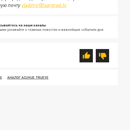
ную почту
vladimir@tsargrad.tv
сывайтесь на наши каналы
ыми узнавайте о главных новостях и важнейших событиях дня.
S
АНАЛОГ ACUVUE TRUEYE