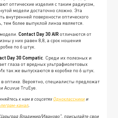
ают оптические изделия с таким радиусом,
утой модели достаточно сложно. Эта
ть внутренней поверхности оптического
 тем более выпуклой линза является.
 модели.
Contact Day 30 AIR
отличаются от
изны у них равен 8,8, а срок ношения
робке по 6 штук.
act Day 30 Compatic
. Среди их полезных и
гает глаза от вредных ультрафиолетовых
Их так же выпускаются в коробке по 6 штук.
 в оптике. Вероятно, специалисты предложат
и Acuvue TruEye.
няйтесь к нам в соцсетях
Одноклассники
и
елеграм-канал
.
 "Царьград Владимир/Иваново", присылайте свои