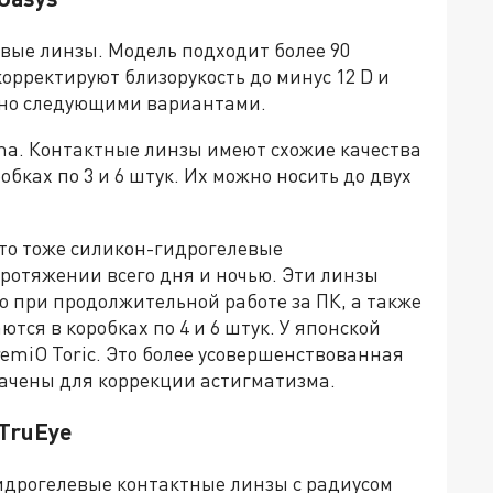
вые линзы. Модель подходит более 90
орректируют близорукость до минус 12 D и
жно следующими вариантами.
a. Контактные линзы имеют схожие качества
обках по 3 и 6 штук. Их можно носить до двух
то тоже cиликон-гидрогелевые
ротяжении всего дня и ночью. Эти линзы
о при продолжительной работе за ПК, а также
ся в коробках по 4 и 6 штук. У японской
emiO Toric. Это более усовершенствованная
ачены для коррекции астигматизма.
TruEye
идрогелевые контактные линзы с радиусом