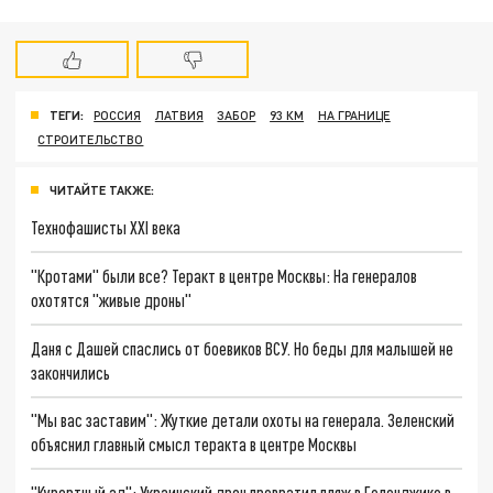
ТЕГИ:
РОССИЯ
ЛАТВИЯ
ЗАБОР
93 КМ
НА ГРАНИЦЕ
СТРОИТЕЛЬСТВО
ЧИТАЙТЕ ТАКЖЕ:
Технофашисты XXI века
"Кротами" были все? Теракт в центре Москвы: На генералов
охотятся "живые дроны"
Даня с Дашей спаслись от боевиков ВСУ. Но беды для малышей не
закончились
"Мы вас заставим": Жуткие детали охоты на генерала. Зеленский
объяснил главный смысл теракта в центре Москвы
"Курортный ад": Украинский дрон превратил пляж в Геленджике в