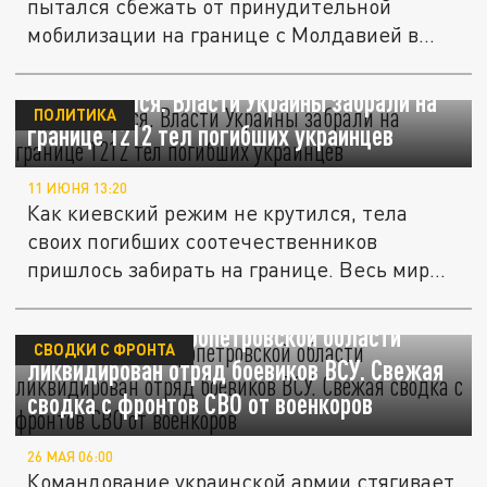
пытался сбежать от принудительной
мобилизации на границе с Молдавией в...
Лёд тронулся. Власти Украины забрали на
ПОЛИТИКА
границе 1212 тел погибших украинцев
11 ИЮНЯ 13:20
Как киевский режим не крутился, тела
своих погибших соотечественников
пришлось забирать на границе. Весь мир
в...
На границе Днепропетровской области
СВОДКИ С ФРОНТА
ликвидирован отряд боевиков ВСУ. Свежая
сводка с фронтов СВО от военкоров
26 МАЯ 06:00
Командование украинской армии стягивает