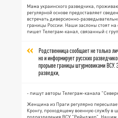
Мама украинского разведчика, проживаю
регулярной основе предоставляет сведе
встречать диверсионно-разведывательн
границы России. Наши заслоны стоят на 
пишет Телеграм-канал, связанный с груп
Родственница сообщает не только ли
но и информирует русских разведчиков
прорыве границы штурмовиками ВСУ. 
разведки,
- пишут авторы Телеграм-канала "Север
Женщина из Праги регулярно пересылает
Кронгу, проходящему военную службу в 
подразделения ВСУ "Рейнджер". Нашим 