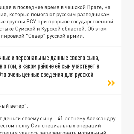
щая в последнее время в чешской Праге, на
ния, которые помогают русским разведчикам
ые группы ВСУ при прорыве государственной
стыке Сумской и Курской областей. Об этом
пировкой "Север" русской армии.
чные и персональные данные своего сына,
 о том, в каком районе её сын участвует в
Это очень ценные сведения для русской
ный ветер".
 деньги своему сыну – 41-летнему Александру
шестом полку Сил специальных операций
спецам удалось запеленговать мобильный