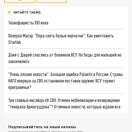
ЧИТАЙТЕ ТАКЖЕ:
Технофашисты XXI века
Оплеуха Маску. "Пора снять белые перчатки": Как уничтожить
Starlink
Даня с Дашей спаслись от боевиков ВСУ. Но беды для малышей не
закончились
"Очень плохие новости": Большая ошибка Palantir в России. Страны
НАТО впервые за СВО остановили поставки оружия. ВСУ теряют
приграничье?
Три главных инсайда об СВО. Отмена мобилизации и возвращение
"генерала Армагеддона"? Отличные новости, которые ждали все
Подписывайтесь на наши каналы
и первыми узнавайте о главных новостях