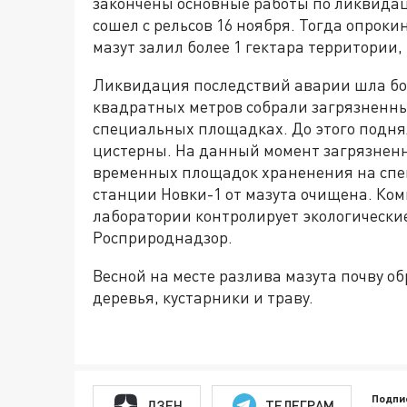
закончены основные работы по ликвидац
сошел с рельсов 16 ноября. Тогда опроки
мазут залил более 1 гектара территории,
Ликвидация последствий аварии шла бол
квадратных метров собрали загрязненны
специальных площадках. До этого поднял
цистерны. На данный момент загрязненн
временных площадок храненения на спе
станции Новки-1 от мазута очищена. Ко
лаборатории контролирует экологически
Росприроднадзор.
Весной на месте разлива мазута почву 
деревья, кустарники и траву.
Подпи
ДЗЕН
ТЕЛЕГРАМ