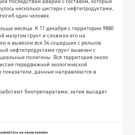
ии последствий аварии с составом, который
нулось несколько цистерн с нефтепродуктами,
 погиб один человек.
ьше месяца. К 11 декабря с территории 9880
й мазутом грунт и сложили его на
и и вывезли все 34 сошедших с рельсов
ый нефтепродуктами грунт вывезен с
циальные полигоны. Вся территория около
миссия передвижной экологической
е показатели, данные направляются в
обработают биопрепаратами, затем высадят
сывайтесь на наши каналы