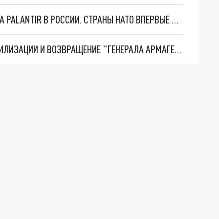
"ОЧЕНЬ ПЛОХИЕ НОВОСТИ": БОЛЬШАЯ ОШИБКА PALANTIR В РОССИИ. СТРАНЫ НАТО ВПЕРВЫЕ ЗА СВО ОСТАНОВИЛИ ПОСТАВКИ ОРУЖИЯ. ВСУ ТЕРЯЮТ ПРИГРАНИЧЬЕ?
ТРИ ГЛАВНЫХ ИНСАЙДА ОБ СВО. ОТМЕНА МОБИЛИЗАЦИИ И ВОЗВРАЩЕНИЕ "ГЕНЕРАЛА АРМАГЕДДОНА"? ОТЛИЧНЫЕ НОВОСТИ, КОТОРЫЕ ЖДАЛИ ВСЕ