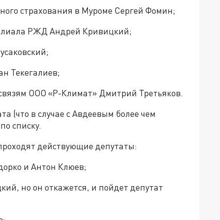
ного страхования в Муроме Сергей Фомин;
филиала РЖД Андрей Кривицкий;
усаковский;
ан Текегалиев;
связям ООО «Р-Климат» Дмитрий Третьяков.
та (что в случае с Авдеевым более чем
по списку.
, проходят действующие депутаты:
орко и Антон Клюев;
ий, но он откажется, и пойдет депутат
в;