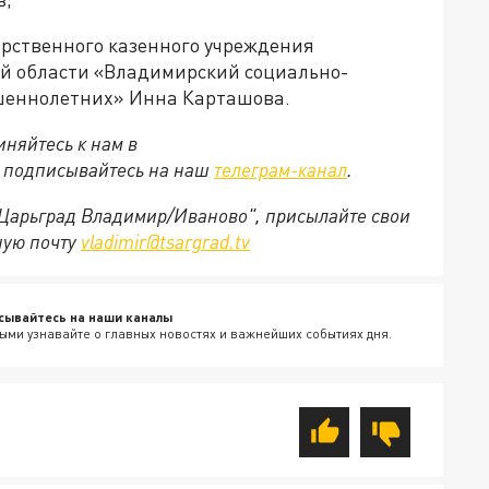
арственного казенного учреждения
й области «Владимирский социально-
шеннолетних» Инна Карташова.
няйтесь к нам в
е подписывайтесь на наш
телеграм-канал
.
 "Царьград Владимир/Иваново", присылайте свои
ную почту
vladimir@tsargrad.tv
сывайтесь на наши каналы
ыми узнавайте о главных новостях и важнейших событиях дня.