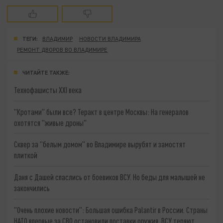
ТЕГИ:
ВЛАДИМИР
НОВОСТИ ВЛАДИМИРА
РЕМОНТ ДВОРОВ ВО ВЛАДИМИРЕ
ЧИТАЙТЕ ТАКЖЕ:
Технофашисты XXI века
"Кротами" были все? Теракт в центре Москвы: На генералов
охотятся "живые дроны"
Сквер за "белым домом" во Владимире вырубят и замостят
плиткой
Даня с Дашей спаслись от боевиков ВСУ. Но беды для малышей не
закончились
"Очень плохие новости": Большая ошибка Palantir в России. Страны
НАТО впервые за СВО остановили поставки оружия. ВСУ теряют