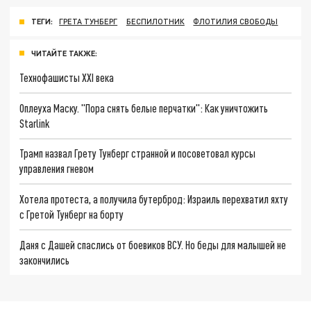
ТЕГИ:
ГРЕТА ТУНБЕРГ
БЕСПИЛОТНИК
ФЛОТИЛИЯ СВОБОДЫ
ЧИТАЙТЕ ТАКЖЕ:
Технофашисты XXI века
Оплеуха Маску. "Пора снять белые перчатки": Как уничтожить
Starlink
Трамп назвал Грету Тунберг странной и посоветовал курсы
управления гневом
Хотела протеста, а получила бутерброд: Израиль перехватил яхту
с Гретой Тунберг на борту
Даня с Дашей спаслись от боевиков ВСУ. Но беды для малышей не
закончились