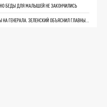
. НО БЕДЫ ДЛЯ МАЛЫШЕЙ НЕ ЗАКОНЧИЛИСЬ
"МЫ ВАС ЗАСТАВИМ": ЖУТКИЕ ДЕТАЛИ ОХОТЫ НА ГЕНЕРАЛА. ЗЕЛЕНСКИЙ ОБЪЯСНИЛ ГЛАВНЫЙ СМЫСЛ ТЕРАКТА В ЦЕНТРЕ МОСКВЫ