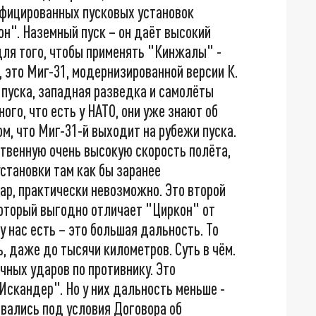
ифицированных пусковых установок
н". Наземный пуск – он даёт высокий
 для того, чтобы применять "Кинжалы" -
 это Миг-31, модернизированной версии К.
 пуска, западная разведка и самолёты
ного, что есть у НАТО, они уже знают об
м, что Миг-31-й выходит на рубежи пуска.
ственную очень высокую скорость полёта,
установки там как бы заранее
дар, практически невозможно. Это второй
который выгодно отличает "Циркон" от
 нас есть – это большая дальность. То
ь, даже до тысячи километров. Суть в чём.
чных ударов по противнику. Это
скандер". Но у них дальность меньше -
авались под условия Договора об