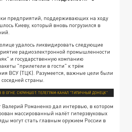
ятки предприятий, поддерживающих на ходу
лось Киеву, который вновь погрузился в
ний.
толице удалось ликвидировать следующие
дприятие радиоэлектронной промышленности
аяк" и государственную компанию
акеты "прилетели в гости" к трём
ия ВСУ (ТЦК). Разумеется, важные цели были
 соседней страны.
В В ОГНЕ. СКРИНШОТ: ТЕЛЕГРАМ-КАНАЛ "ТИПИЧНЫЙ ДОНЕЦК"
 Валерий Романенко дал интервью, в котором
ирован массированный налёт гиперзвуковых
ряды могут стать главным оружием России в