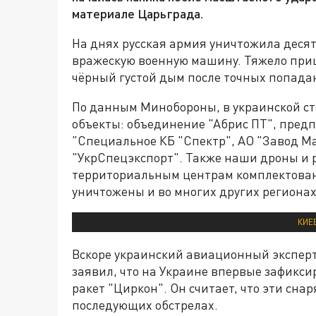
материале Царьграда.
На днях русская армия уничтожила дес
вражескую военную машину. Тяжело приш
чёрный густой дым после точных попада
По данным Минобороны, в украинской с
объекты: объединение "Абрис ПТ", пре
"Специальное КБ "Спектр", АО "Завод М
"УкрСпецэкспорт". Также наши дроны и р
территориальным центрам комплектован
уничтожены и во многих других регионах
КИЕ
Вскоре украинский авиационный эксперт
заявил, что на Украине впервые зафикс
ракет "Циркон". Он считает, что эти сна
последующих обстрелах.