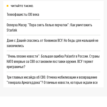
ЧИТАЙТЕ ТАКЖЕ:
Технофашисты XXI века
Оплеуха Маску. "Пора снять белые перчатки": Как уничтожить
Starlink
Даня с Дашей спаслись от боевиков ВСУ. Но беды для малышей не
закончились
"Очень плохие новости": Большая ошибка Palantir в России. Страны
НАТО впервые за СВО остановили поставки оружия. ВСУ теряют
приграничье?
Три главных инсайда об СВО. Отмена мобилизации и возвращение
"генерала Армагеддона"? Отличные новости, которые ждали все