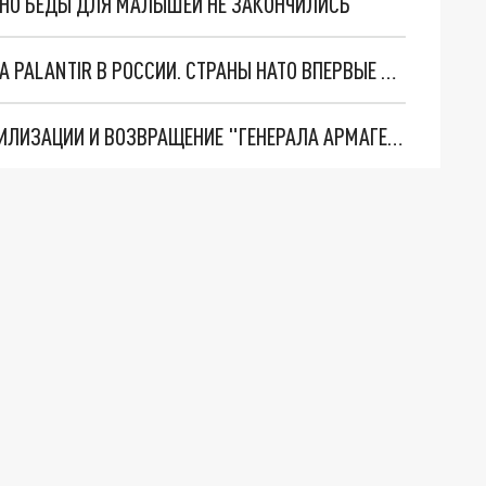
. НО БЕДЫ ДЛЯ МАЛЫШЕЙ НЕ ЗАКОНЧИЛИСЬ
"ОЧЕНЬ ПЛОХИЕ НОВОСТИ": БОЛЬШАЯ ОШИБКА PALANTIR В РОССИИ. СТРАНЫ НАТО ВПЕРВЫЕ ЗА СВО ОСТАНОВИЛИ ПОСТАВКИ ОРУЖИЯ. ВСУ ТЕРЯЮТ ПРИГРАНИЧЬЕ?
ТРИ ГЛАВНЫХ ИНСАЙДА ОБ СВО. ОТМЕНА МОБИЛИЗАЦИИ И ВОЗВРАЩЕНИЕ "ГЕНЕРАЛА АРМАГЕДДОНА"? ОТЛИЧНЫЕ НОВОСТИ, КОТОРЫЕ ЖДАЛИ ВСЕ