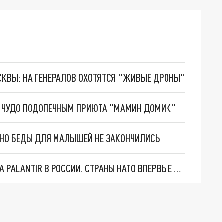
ОСКВЫ: НА ГЕНЕРАЛОВ ОХОТЯТСЯ "ЖИВЫЕ ДРОНЫ"
 ЧУДО ПОДОПЕЧНЫМ ПРИЮТА "МАМИН ДОМИК"
. НО БЕДЫ ДЛЯ МАЛЫШЕЙ НЕ ЗАКОНЧИЛИСЬ
"ОЧЕНЬ ПЛОХИЕ НОВОСТИ": БОЛЬШАЯ ОШИБКА PALANTIR В РОССИИ. СТРАНЫ НАТО ВПЕРВЫЕ ЗА СВО ОСТАНОВИЛИ ПОСТАВКИ ОРУЖИЯ. ВСУ ТЕРЯЮТ ПРИГРАНИЧЬЕ?