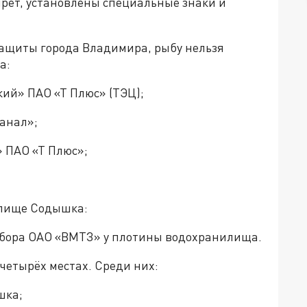
прет, установлены специальные знаки и
ащиты города Владимира, рыбу нельзя
а:
кий» ПАО «Т Плюс» (ТЭЦ);
анал»;
» ПАО «Т Плюс»;
илище Содышка:
абора ОАО «ВМТЗ» у плотины водохранилища.
четырёх местах. Среди них:
шка;