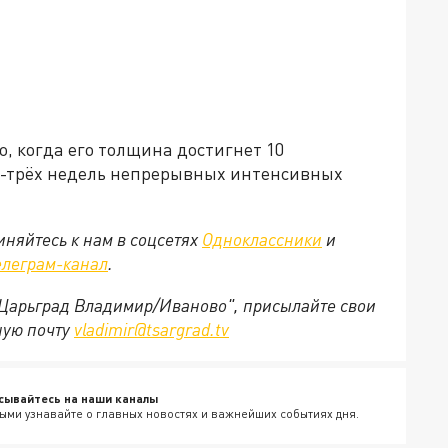
, когда его толщина достигнет 10
ух-трёх недель непрерывных интенсивных
няйтесь к нам в соцсетях
Одноклассники
и
елеграм-канал
.
 "Царьград Владимир/Иваново", присылайте свои
ную почту
vladimir@tsargrad.tv
сывайтесь на наши каналы
ыми узнавайте о главных новостях и важнейших событиях дня.