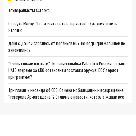
Технофашисты XXI века
Оплеуха Маску. "Пора снять белые перчатки": Как уничтожить
Starlink
Даня с Дашей спаслись от боевиков ВСУ. Но беды для малышей не
закончились
"Очень плохие новости": Большая ошибка Palantir в России. Страны
НАТО впервые за СВО остановили поставки оружия. ВСУ теряют
приграничье?
Три главных инсайда об СВО. Отмена мобилизации и возвращение
"генерала Армагеддона"? Отличные новости, которые ждали все