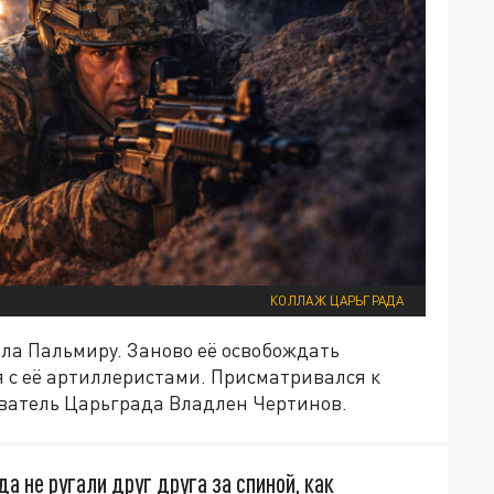
КОЛЛАЖ ЦАРЬГРАДА
ала Пальмиру. Заново её освобождать
 с её артиллеристами. Присматривался к
ватель Царьграда Владлен Чертинов.
да не ругали друг друга за спиной, как