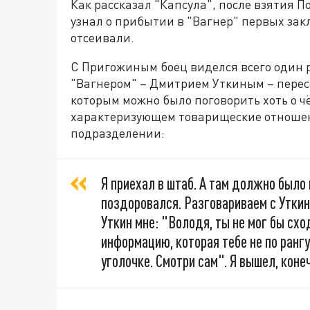
Как рассказал "Капсула", после взятия 
узнал о прибытии в "Вагнер" первых зак
отсеивали.
С Пригожиным боец виделся всего один р
"Вагнером" – Дмитрием Уткиным – пересе
которым можно было поговорить хоть о ч
характеризующем товарищеские отношен
подразделении:
Я приехал в штаб. А там должно было 
поздоровался. Разговариваем с Уткин
Уткин мне: "Володя, ты не мог бы сх
информацию, которая тебе не по рангу
уголочке. Смотри сам". Я вышел, коне