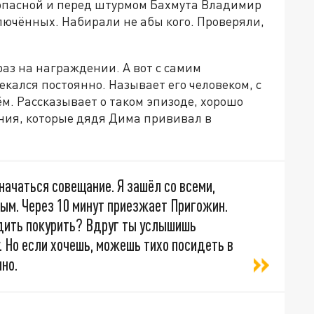
Попасной и перед штурмом Бахмута Владимир
лючённых. Набирали не абы кого. Проверяли,
аз на награждении. А вот с самим
кался постоянно. Называет его человеком, с
ём. Рассказывает о таком эпизоде, хорошо
ия, которые дядя Дима прививал в
начаться совещание. Я зашёл со всеми,
ым. Через 10 минут приезжает Пригожин.
одить покурить? Вдруг ты услышишь
. Но если хочешь, можешь тихо посидеть в
чно.