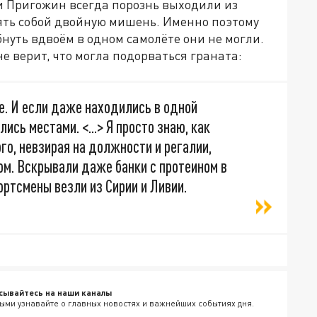
и Пригожин всегда порознь выходили из
лять собой двойную мишень. Именно поэтому
ибнуть вдвоём в одном самолёте они не могли.
не верит, что могла подорваться граната:
е. И если даже находились в одной
ись местами. <...> Я просто знаю, как
о, невзирая на должности и регалии,
ом. Вскрывали даже банки с протеином в
ортсмены везли из Сирии и Ливии.
сывайтесь на наши каналы
ыми узнавайте о главных новостях и важнейших событиях дня.