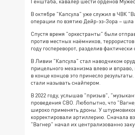
Генштаба, кавалер шести орденов Мужес
В октябре "Капсула" уже служил в ЧВК "В
операции по взятию Дейр-эз-Зора – шла 
Спустя время "оркестранты" были отпра
против местных наёмников, террористов
году госпереворот, разделив фактически 
В Ливии "Капсула" стал наводчиком оруди
прицельного механизма влево и вправо, 
в конце концов это принесло результаты. 
стали называть снайпером.
В 2022 году, услышав "призыв", "музыкан
проведения СВО. Любопытно, что "Вагн
широко применять дроны. У штурмовиков
корректировали артиллерию. Сначала вз
"Вагнер" начал их централизованно заку