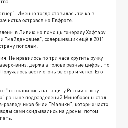
тва.
агнер". Именно тогда ставилась точка в
зачистка островов на Евфрате.
влены в Ливию на помощь генералу Хафтару
 и "майдановцев", совершивших ещё в 2011
страну пополам.
я. Не нравилось по три часа крутить ручку
вверх-вниз, держа в голове разные цифры. Но
Получалось вести огонь быстро и чётко. Его
ты" отправились на защиту России в зону
ер" раньше подразделений Минобороны стал
-разведчиков были "Мавики", которые часто
воды сами скидывались на дроны, потом
пать.