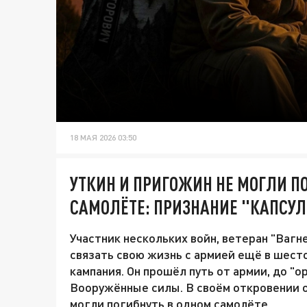
18 МАЯ 2026 03:50
УТКИН И ПРИГОЖИН НЕ МОГЛИ П
САМОЛЁТЕ: ПРИЗНАНИЕ "КАПСУ
Участник нескольких войн, ветеран "Вагн
связать свою жизнь с армией ещё в шесто
кампания. Он прошёл путь от армии, до "о
Вооружённые силы. В своём откровении о
могли погибнуть в одном самолёте.