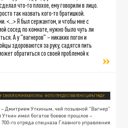
сделал что-то плохое, ему говорили в лицо.
росто так назвать кого-то братишкой.
и. <…> Я был сержантом, и чтобы мне с
мой сосед по комнате, нужно было чуть ли
ться. А у "вагнеров" – никаких погон и
ойцы здороваются за руку, садятся пить
может обратиться со своей проблемой к
У СВОЕЙ БРОНЕКАПСУЛЫ. ФОТО ПРЕДОСТАВЛЕНО ЦАРЬГРАДУ
 – Дмитрием Уткиным, чей позывной "Вагнер"
 Уткин имел богатое боевое прошлое –
700-го отряда спецназа Главного управления