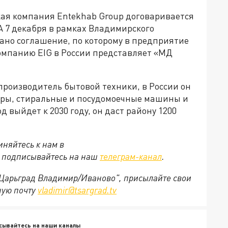
ская компания Entekhab Group договаривается
А 7 декабря в рамках Владимирского
ано соглашение, по которому в предприятие
Компанию EIG в России представляет «МД
производитель бытовой техники, в России он
оры, стиральные и посудомоечные машины и
 выйдет к 2030 году, он даст району 1200
няйтесь к нам в
е подписывайтесь на наш
телеграм-канал
.
 "Царьград Владимир/Иваново", присылайте свои
ную почту
vladimir@tsargrad.tv
сывайтесь на наши каналы