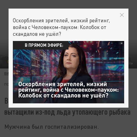
Оскорбления зрителей, низкий рейтинг,
война с Человеком-пауком: Колобок от
скандалов не ушёл?
В ПРЯМОМ ЭФИРЕ:
ОБЩЕСТВО
ГУ МЧС ПО ВЛАДИМИРСКОЙ ОБЛАСТИ
ВИКТОРИЯ КУЗНЕЦОВА
24 НОЯБРЯ 10:01
ПОДПИШИТЕСЬ:
В Гороховецком районе спасатели
вытащили из-под льда утопающего рыбака
Мужчина был госпитализирован.