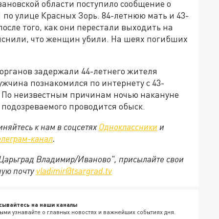
вановской области поступило сообщение о
 по улице Красных Зорь. 84-летнюю мать и 43-
сле того, как они перестали выходить на
ыяснили, что женщин убили. На шеях погибших
органов задержали 44-летнего жителя
ужчина познакомился по интернету с 43-
. По неизвестным причинам ночью накануне
 подозреваемого проводится обыск.
няйтесь к нам в соцсетях
Одноклассники
и
елеграм-канал
.
 "Царьград Владимир/Иваново", присылайте свои
ную почту
vladimir@tsargrad.tv
сывайтесь на наши каналы
ыми узнавайте о главных новостях и важнейших событиях дня.