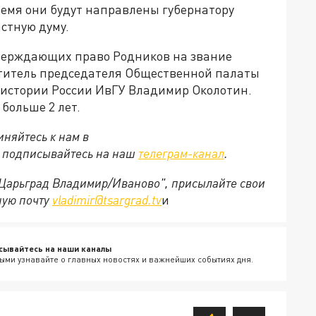
емя они будут направлены губернатору
стную думу.
тверждающих право Родников на звание
ститель председателя Общественной палаты
 истории России ИвГУ Владимир Околотин.
больше 2 лет.
няйтесь к нам в
е подписывайтесь на наш
телеграм-канал
.
 "Царьград Владимир/Иваново", присылайте свои
ную почту
vladimir@tsargrad.tv
и
сывайтесь на наши каналы
ыми узнавайте о главных новостях и важнейших событиях дня.