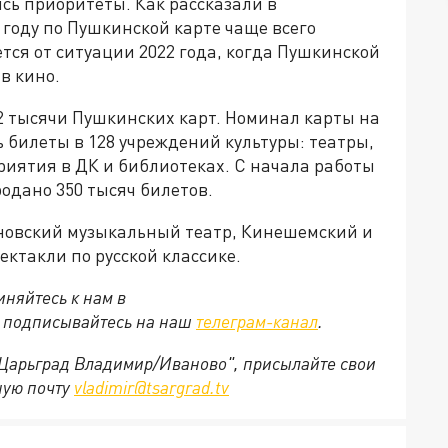
сь приоритеты. Как рассказали в
 году по Пушкинской карте чаще всего
тся от ситуации 2022 года, когда Пушкинской
в кино.
2 тысячи Пушкинских карт. Номинал карты на
ть билеты в 128 учреждений культуры: театры,
риятия в ДК и библиотеках. С начала работы
одано 350 тысяч билетов.
новский музыкальный театр, Кинешемский и
ктакли по русской классике.
няйтесь к нам в
е подписывайтесь на наш
телеграм-канал
.
 "Царьград Владимир/Иваново", присылайте свои
ную почту
vladimir@tsargrad.tv