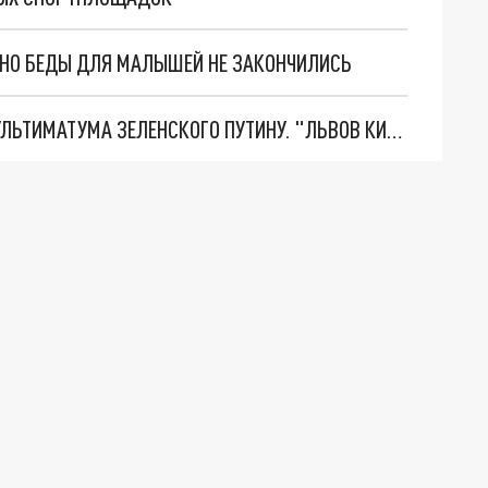
. НО БЕДЫ ДЛЯ МАЛЫШЕЙ НЕ ЗАКОНЧИЛИСЬ
НОВОЕ МАСШТАБНЕЙШЕЕ НАСТУПЛЕНИЕ. ТРИ УЛЬТИМАТУМА ЗЕЛЕНСКОГО ПУТИНУ. "ЛЬВОВ КИМА" ПОСТАВЯТ НА ПВО? ГЛОБАЛЬНЫЙ ПРОРЫВ ПОД ЗАПОРОЖЬЕМ