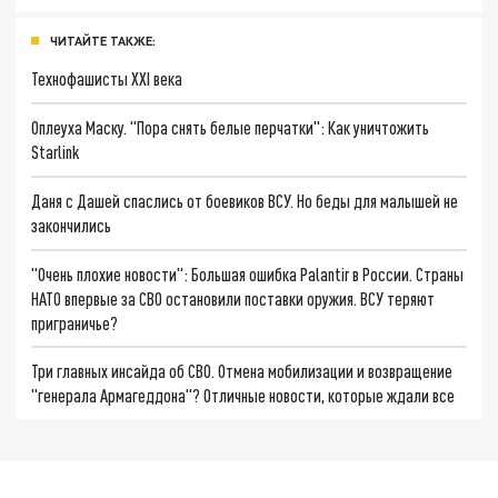
ЧИТАЙТЕ ТАКЖЕ:
Технофашисты XXI века
Оплеуха Маску. "Пора снять белые перчатки": Как уничтожить
Starlink
Даня с Дашей спаслись от боевиков ВСУ. Но беды для малышей не
закончились
"Очень плохие новости": Большая ошибка Palantir в России. Страны
НАТО впервые за СВО остановили поставки оружия. ВСУ теряют
приграничье?
Три главных инсайда об СВО. Отмена мобилизации и возвращение
"генерала Армагеддона"? Отличные новости, которые ждали все