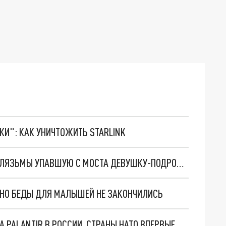
ТКИ": КАК УНИЧТОЖИТЬ STARLINK
ВЛАДИМИРСКИЕ СПАСАТЕЛИ ВЫТАЩИЛИ ИЗ КЛЯЗЬМЫ УПАВШУЮ С МОСТА ДЕВУШКУ-ПОДРОСТКА
. НО БЕДЫ ДЛЯ МАЛЫШЕЙ НЕ ЗАКОНЧИЛИСЬ
"ОЧЕНЬ ПЛОХИЕ НОВОСТИ": БОЛЬШАЯ ОШИБКА PALANTIR В РОССИИ. СТРАНЫ НАТО ВПЕРВЫЕ ЗА СВО ОСТАНОВИЛИ ПОСТАВКИ ОРУЖИЯ. ВСУ ТЕРЯЮТ ПРИГРАНИЧЬЕ?