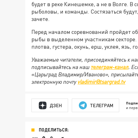
будет в реке Кинешемке, а не в Волге. В
рыболовы, и команды. Состязаться будут
зачете.
Перед началом соревнований пройдет о
рыбы в выделенном участникам секторе.
плотва, густера, окунь, ерш, уклея, язь, 
Уважаемые читатели, присоединяйтесь к на
подписывайтесь на наш
телеграм-канал
. Е
«Царьград Владимир/Иваново», присылайте
электронную почту
vladimir@tsargrad.tv
Подпи
ДЗЕН
ТЕЛЕГРАМ
и перв
ПОДЕЛИТЬСЯ: