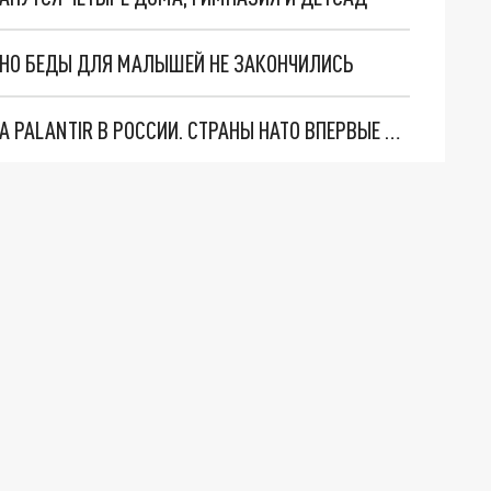
. НО БЕДЫ ДЛЯ МАЛЫШЕЙ НЕ ЗАКОНЧИЛИСЬ
"ОЧЕНЬ ПЛОХИЕ НОВОСТИ": БОЛЬШАЯ ОШИБКА PALANTIR В РОССИИ. СТРАНЫ НАТО ВПЕРВЫЕ ЗА СВО ОСТАНОВИЛИ ПОСТАВКИ ОРУЖИЯ. ВСУ ТЕРЯЮТ ПРИГРАНИЧЬЕ?