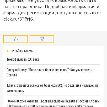
призывают не упустить возможность стать
частью праздника. Подробная информация и
форма для регистрации доступны по ссылке:
clck.ru/3T9rjG.
ЧИТАЙТЕ ТАКЖЕ:
Технофашисты XXI века
Оплеуха Маску. "Пора снять белые перчатки": Как уничтожить
Starlink
Даня с Дашей спаслись от боевиков ВСУ. Но беды для малышей не
закончились
"Очень плохие новости": Большая ошибка Palantir в России. Страны
НАТО впервые за СВО остановили поставки оружия. ВСУ теряют